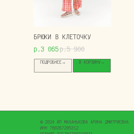
БРЮКИ В КЛЕТОЧКУ
р.
3 065
р.
5 900
ПОДРОБНЕЕ→
В КОРЗИНУ→
© 2024 ИП МАХАНЬКОВА АРИНА ДМИТРИЕВНА
ИНН 780267205312
ОГРНИП 321784700316831
ВЕБ-САЙТ РАЗРАБОТАЛА
BOGACHEVAS