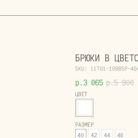
БРЮКИ В ЦВЕТ
SKU:
11T01-10985P-40
р.
3 065
р.
5 900
ЦВЕТ
РАЗМЕР
40
42
44
46