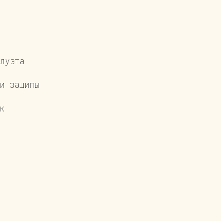
луэта
и защипы
к