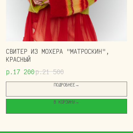
ПОЛИТИКА КОНФИДЕЦИАЛЬНОСТИ
ОФЕРТА
ВЕБ-САЙТ РАЗРАБОТАЛА
BOGACHEVAS
СВИТЕР ИЗ МОХЕРА "МАТРОСКИН",
С
КРАСНЫЙ
С
р.
17 200
р.
21 500
р
ПОДРОБНЕЕ→
В КОРЗИНУ→