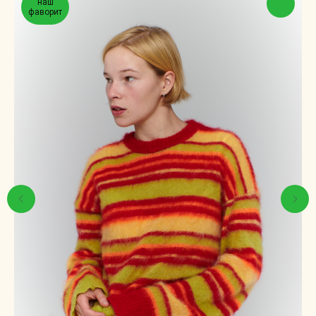
наш
фаворит
© 2024 ИП МАХАНЬКОВА АРИНА ДМИТРИЕВНА
ИНН 780267205312
ОГРНИП 321784700316831
ДАВАЙ ДРУЖИТЬ!
Подпишись на рассылку и первым
узнавай про плюшки
ПОДПИСАТЬСЯ
КОНТАКТЫ
ТЕЛЕФОН:
+7 981 716 60 86
ПОЧТА:
info@grunclothes.ru