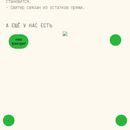
становится.
- Свитер связан из остатков пряжи.
А ЕЩЁ У НАС ЕСТЬ
наш
фаворит
© 2024 ИП МАХАНЬКОВА АРИНА ДМИТРИЕВНА
ИНН 780267205312
ОГРНИП 321784700316831