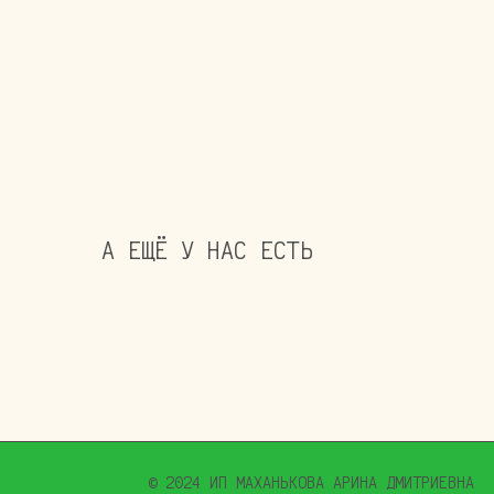
А ЕЩЁ У НАС ЕСТЬ
© 2024 ИП МАХАНЬКОВА АРИНА ДМИТРИЕВНА
ИНН 780267205312
ОГРНИП 321784700316831